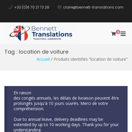
+33 (0)6 70 21 73 28​
claire@bennett-translations.com
0
Bennett
Traductrice Assermentée
Translations
Tag :
location de voiture
Accueil
/ Produits identifiés “location de voiture”
Accueil
/ Produits identifiés “location de voiture”
En raison
des congés annuels, les délais de livraison peuvent être
prolongés jusqu'à 10 jours ouvrés. Merci de votre
compréhension.
Due to annual leave, delivery deadlines may be
extended by up to 10 working days. Thank you for your
understanding.