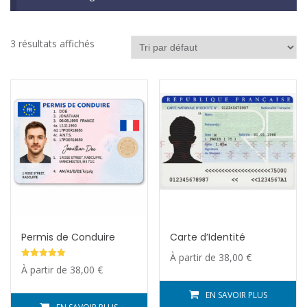
3 résultats affichés
Permis de Conduire
Carte d’Identité
À partir de
38,00
€
Note
À partir de
38,00
€
5.00
sur 5
EN SAVOIR PLUS